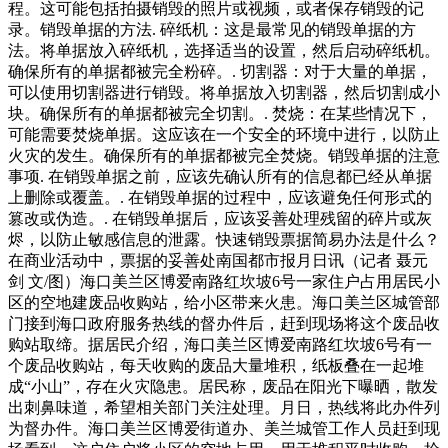
程。这可能包括拍摄销毁的照片或视频，或者保存销毁的记
录。销毁单据的方法. 碎纸机：这是最常见的销毁单据的方
法。将单据放入碎纸机，选择适当的设置，然后启动碎纸机。
确保所有的单据都被完全粉碎。. 切割器：对于大量的单据，
可以使用切割器进行销毁。将单据放入切割器，然后切割成小
块。确保所有的单据都被完全切割。. 焚烧：在某些情况下，
可能需要焚烧单据。这应该在一个安全的环境中进行，以防止
火灾的发生。确保所有的单据都被完全焚烧。销毁单据的注意
事项. 在销毁单据之前，应该先确认所有的信息都已经从单据
上删除或覆盖。. 在销毁单据的过程中，应该避免任何形式的
篡改或伪造。. 在销毁单据后，应该妥善处理残留的碎片或灰
烬，以防止敏感信息的泄露。快速销毁票据简易办法是什么？
在商业活动中，票据的妥善处南国都市报月日讯（记者 聂元
剑 文/图）海口美兰区博爱南路红坎坡6号一家住户占用居民小
区的空地建废品收购站，给小区带来火患。海口美兰区城管部
门接到海口政府服务热线的督办件后，赶到现场将这个废品收
购站取缔。据居民介绍，海口美兰区博爱南路红坎坡6号有一
个废品收购站，每天收购的废品大量堆积，纸板叠在一起堆
成“小山”，存在火灾隐患。居民称，废品在阳光下曝晒，散发
出刺鼻味道，希望相关部门关注处理。月日，热线将此办件列
为督办件。海口美兰区博爱街道办、美兰城管工作人员赶到现