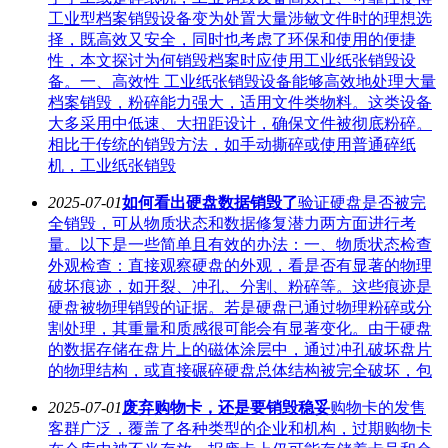
工业型档案销毁设备变为处置大量涉敏文件时的理想选
择，既高效又安全，同时也考虑了环保和使用的便捷
性，本文探讨为何销毁档案时应使用工业纸张销毁设
备。一、高效性 工业纸张销毁设备能够高效地处理大量
档案销毁，粉碎能力强大，适用文件类物料。这类设备
大多采用中低速、大扭距设计，确保文件被彻底粉碎。
相比于传统的销毁方法，如手动撕碎或使用普通碎纸
机，工业纸张销毁
2025-07-01
如何看出硬盘数据销毁了
验证硬盘是否被完
全销毁，可从物质状态和数据修复潜力两方面进行考
量。以下是一些简单且有效的办法：一、物质状态检查
外观检查：直接观察硬盘的外观，看是否有显著的物理
破坏痕迹，如开裂、冲孔、分割、粉碎等。这些痕迹是
硬盘被物理销毁的证据。若是硬盘已通过物理粉碎或分
割处理，其重量和质感很可能会有显著变化。由于硬盘
的数据存储在盘片上的磁体涂层中，通过冲孔破坏盘片
的物理结构，或直接碾碎硬盘总体结构被完全破坏，包
2025-07-01
废弃购物卡，还是要销毁稳妥
购物卡的发售
客群广泛，覆盖了各种类型的企业和机构，过期购物卡