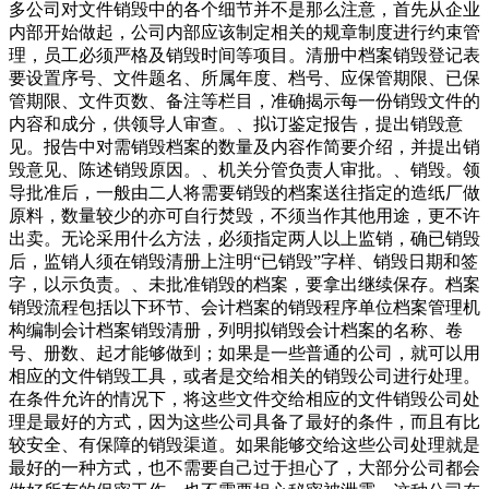
多公司对文件销毁中的各个细节并不是那么注意，首先从企业
内部开始做起，公司内部应该制定相关的规章制度进行约束管
理，员工必须严格及销毁时间等项目。清册中档案销毁登记表
要设置序号、文件题名、所属年度、档号、应保管期限、已保
管期限、文件页数、备注等栏目，准确揭示每一份销毁文件的
内容和成分，供领导人审查。、拟订鉴定报告，提出销毁意
见。报告中对需销毁档案的数量及内容作简要介绍，并提出销
毁意见、陈述销毁原因。、机关分管负责人审批。、销毁。领
导批准后，一般由二人将需要销毁的档案送往指定的造纸厂做
原料，数量较少的亦可自行焚毁，不须当作其他用途，更不许
出卖。无论采用什么方法，必须指定两人以上监销，确已销毁
后，监销人须在销毁清册上注明“已销毁”字样、销毁日期和签
字，以示负责。、未批准销毁的档案，要拿出继续保存。档案
销毁流程包括以下环节、会计档案的销毁程序单位档案管理机
构编制会计档案销毁清册，列明拟销毁会计档案的名称、卷
号、册数、起才能够做到；如果是一些普通的公司，就可以用
相应的文件销毁工具，或者是交给相关的销毁公司进行处理。
在条件允许的情况下，将这些文件交给相应的文件销毁公司处
理是最好的方式，因为这些公司具备了最好的条件，而且有比
较安全、有保障的销毁渠道。如果能够交给这些公司处理就是
最好的一种方式，也不需要自己过于担心了，大部分公司都会