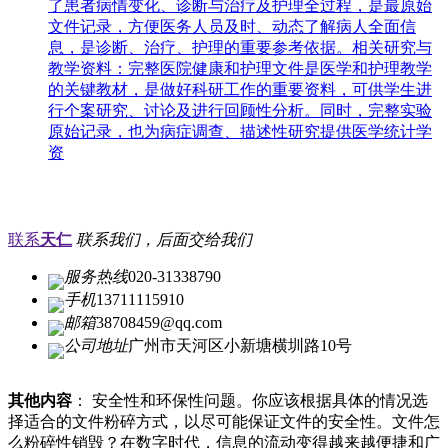
了患者病情变化、诊断与治疗及护理全过程，是最原始
文件记录，方便医务人员及时、动态了解病人全面信
息，是诊断、治疗、护理的重要参考依据。相关研究与
教学资料：完整医院健康和护理文件是医学和护理教学
的关键教材，是做好科研工作的重要资料，可供学生进
行个案研究、讨论及进行回顾性分析。同时，完整实验
原始记录，也为病症调查、描述性研究提供医学统计学
资
联系
天仁
联系我们，后面交给我们
服务热线
020-31338790
手机
13711115910
邮箱
38708459@qq.com
公司地址
广州市天河区小新塘横圳路10号
其他内容
： 安全性和环保性问题。你应该根据具体的情况选
择适合的文件粉碎方式，以尽可能保证文件的安全性。文件怎
么粉碎性销毁？在数字时代，信息的流动变得越来越便捷和广