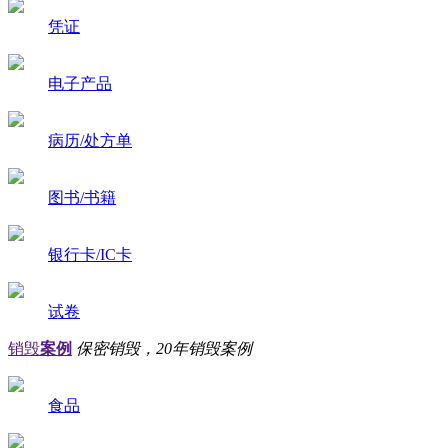
凭证
电子产品
病历/处方单
图书/书籍
银行卡/IC卡
试卷
销毁
案例
保密销毁，20年销毁案例
食品