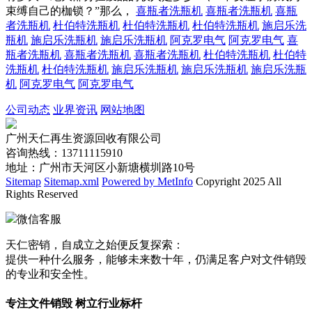
束缚自己的枷锁？”那么，
喜瓶者洗瓶机
喜瓶者洗瓶机
喜瓶
者洗瓶机
杜伯特洗瓶机
杜伯特洗瓶机
杜伯特洗瓶机
施启乐洗
瓶机
施启乐洗瓶机
施启乐洗瓶机
阿克罗电气
阿克罗电气
喜
瓶者洗瓶机
喜瓶者洗瓶机
喜瓶者洗瓶机
杜伯特洗瓶机
杜伯特
洗瓶机
杜伯特洗瓶机
施启乐洗瓶机
施启乐洗瓶机
施启乐洗瓶
机
阿克罗电气
阿克罗电气
公司动态
业界资讯
网站地图
广州天仁再生资源回收有限公司
咨询热线：13711115910
地址：广州市天河区小新塘横圳路10号
Sitemap
Sitemap.xml
Powered by MetInfo
Copyright 2025 All
Rights Reserved
微信客服
天仁密销，自成立之始便反复探索：
提供一种什么服务，能够未来数十年，仍满足客户对文件销毁
的专业和安全性。
专注文件销毁 树立行业标杆