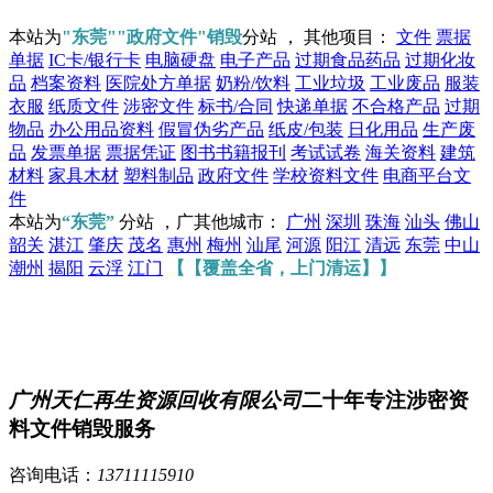
本站为
"东莞""政府文件"销毁
分站 ， 其他项目：
文件
票据
单据
IC卡/银行卡
电脑硬盘
电子产品
过期食品药品
过期化妆
品
档案资料
医院处方单据
奶粉/饮料
工业垃圾
工业废品
服装
衣服
纸质文件
涉密文件
标书/合同
快递单据
不合格产品
过期
物品
办公用品资料
假冒伪劣产品
纸皮/包装
日化用品
生产废
品
发票单据
票据凭证
图书书籍报刊
考试试卷
海关资料
建筑
材料
家具木材
塑料制品
政府文件
学校资料文件
电商平台文
件
本站为
“东莞”
分站 ，广其他城市：
广州
深圳
珠海
汕头
佛山
韶关
湛江
肇庆
茂名
惠州
梅州
汕尾
河源
阳江
清远
东莞
中山
潮州
揭阳
云浮
江门
【【覆盖全省，上门清运】】
广州天仁再生资源回收有限公司
二十年专注涉密资
料文件销毁服务
咨询电话：
13711115910