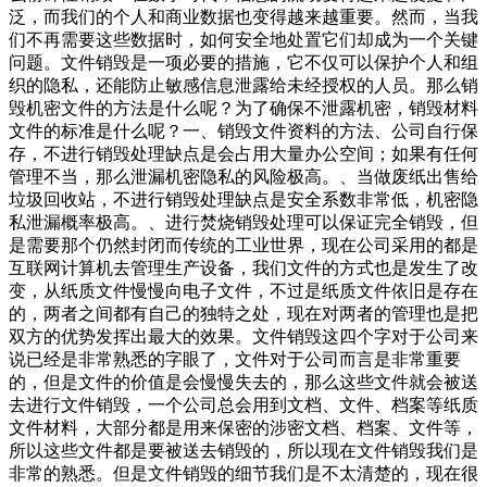
泛，而我们的个人和商业数据也变得越来越重要。然而，当我
们不再需要这些数据时，如何安全地处置它们却成为一个关键
问题。文件销毁是一项必要的措施，它不仅可以保护个人和组
织的隐私，还能防止敏感信息泄露给未经授权的人员。那么销
毁机密文件的方法是什么呢？为了确保不泄露机密，销毁材料
文件的标准是什么呢？一、销毁文件资料的方法、公司自行保
存，不进行销毁处理缺点是会占用大量办公空间；如果有任何
管理不当，那么泄漏机密隐私的风险极高。、当做废纸出售给
垃圾回收站，不进行销毁处理缺点是安全系数非常低，机密隐
私泄漏概率极高。、进行焚烧销毁处理可以保证完全销毁，但
是需要那个仍然封闭而传统的工业世界，现在公司采用的都是
互联网计算机去管理生产设备，我们文件的方式也是发生了改
变，从纸质文件慢慢向电子文件，不过是纸质文件依旧是存在
的，两者之间都有自己的独特之处，现在对两者的管理也是把
双方的优势发挥出最大的效果。文件销毁这四个字对于公司来
说已经是非常熟悉的字眼了，文件对于公司而言是非常重要
的，但是文件的价值是会慢慢失去的，那么这些文件就会被送
去进行文件销毁，一个公司总会用到文档、文件、档案等纸质
文件材料，大部分都是用来保密的涉密文档、档案、文件等，
所以这些文件都是要被送去销毁的，所以现在文件销毁我们是
非常的熟悉。但是文件销毁的细节我们是不太清楚的，现在很