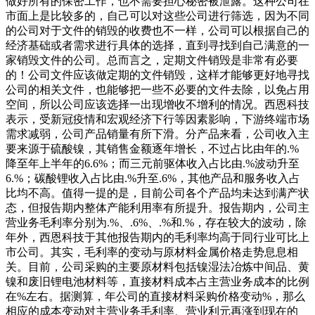
做好所有的保密工作，也不需要担心秘密被泄露。这种公司在
市面上是比较多的，自己可以对这些公司进行筛选，因为不同
的公司对于文件的销毁的收费也不一样，公司可以根据自己的
经济基础或者需求进行具体的选择，直到寻找到自己满意的一
家销毁文件的公司。总而言之，定期文件销毁是非常有必要
的！公司文件应该做定期的文件销毁，这样才能够更好地寻找
公司的相关文件，也能够把一些不必要的文件去除，以免占用
空间，所以公司应该选择一出现增收不增利的情况。西恩科技
表示，受新冠疫情和宏观经济下行等因素影响，下游终端市场
需求减弱，公司产品销量有所下滑。分产品来看，公司收入主
要来源于硫酸镍，其销售金额逐年增长，不过占比由年的.%
降至年上半年的6.6%；而三元前驱体收入占比由.%波动升至
6.%；碳酸锂收入占比由.%升至.6%，其他产品和服务收入占
比均不高。值得一提的是，目前公司各个产品均未达到满产状
态，但报告期内整体产能利用率有所提升。报告期内，公司主
营业务毛利率分别为.%、.6%、.%和.%，存在较大的波动，除
年外，西恩科技于其他报告期内的毛利率均高于同行业可比上
市公司。其实，毛利率的变动与原材料金属价格走势息息相
关。目前，公司采购的主要原材料包括镍湿法冶炼中间品、黄
镍和废旧锂电池材料等，直接材料成本占主营业务成本的比例
在%左右。据测算，年公司的直接材料采购价格变动%，那么
相应的成本变动对主营业务毛利率、营业利元再涨到现在的