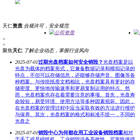
天仁
资质
合规许可，安全规范
公司资质
<
>
聚焦
天仁
了解企业动态，掌握行业风向
2025-07-01
过期光盘档案如何安全销毁？
光盘档案是以
光盘为载体的档案形式，它兼备数据记录和模拟记录的
特点，不但可以存储信息，还能够存储声音、图像等各
种档案。与传统纸质文档相比，光盘档案具有更好的存
储密度、更快地传输速率和更易复制运用的特点。然
而，光盘档案也存在着需要注意的事项。首先，光盘寿
命较短，易受环境、使用方法等多种因素损坏。因此，
在光盘档案的管理过程中应当采取有效的方法进行维护
与保养。其次，光盘档案的格式和标准不统一，不同的
光盘之
2025-07-01
销毁中心为何都在用工业设备销毁档案
相对
于手工或是碎纸机，工业销毁设备高效性、可靠性使得