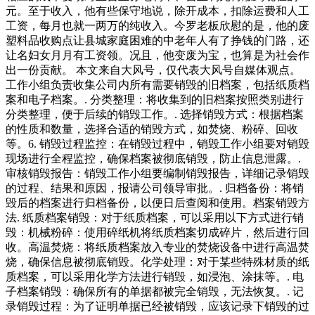
元。至于收入，他有些保守地说，除开成本，扣除运费和人工
工资，每月也就一两万的纯收入。今罗老板欣慰的是，他的废
塑料品收购点让县城家庭困难的中老年人有了挣钱的门路，还
让名妇女月月有工资领。况且，他变废为宝，也算是为社会作
出一份贡献。 本文来自大风号，仅代表大风号自媒体观点。
工作小组负责收集公司内所有需要销毁的旧档案，包括纸质档
案和电子档案。. 分类整理：将收集到的旧档案按照类别进行
分类整理，便于后续的销毁工作。. 选择销毁方式：根据档案
的性质和数量，选择合适的销毁方式，如焚烧、粉碎、回收
等。6. 销毁过程监控：在销毁过程中，销毁工作小组要对销毁
现场进行全程监控，确保档案被彻底销毁，防止信息泄露。.
审核销毁报告：销毁工作小组要编制销毁报告，详细记录销毁
的过程、结果和原因，报请公司领导审批。. 归档备份：将销
毁后的档案进行归档备份，以便日后查阅和使用。档案销毁方
法. 纸质档案销毁：对于纸质档案，可以采用以下方式进行销
毁：机械粉碎：使用碎纸机将纸质档案切成碎片，然后进行回
收。高温焚烧：将纸质档案放入专业的焚烧设备中进行高温焚
烧，确保信息被彻底销毁。化学处理：对于某些特殊材质的纸
质档案，可以采用化学方法进行销毁，如浸泡、涂抹等。. 电
子档案销毁：确保所有的单据都被完全销毁，无法恢复。. 记
录销毁过程：为了证明单据已经被销毁，应该记录下销毁的过