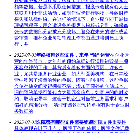
在仓库中被不当存放，报废卡上仍可能存储着卡号和余
额等数据。若是不采取任何措施，报废卡会被有心人士
获取并用于非法活动，如制作假卡进行购物，导致财产
损失和法律纠纷。在这样的情况下，企业应立即开展物
理销毁程序，用合适设备将报废卡粉粹或分割，确保每
张卡的数据部分都被充分破坏。避免在未来的法律或监
管审查。推荐企业每项销毁工作都由通过培训员工执
行，并
2025-07-01
年终核销这些文件，来年 “轻” 运营
在企业运
营的年终节点，对年前的预约单据进行清理销毁是一项
不容忽视的工作，其背后有着多方面的原因。许多企
业，尤其是服务行业企业，如大型医美机构，在日常经
营中积累了海量的预约单据。随着时间推移，这些单据
会使存储空间变得拥挤不堪，增加了额外的仓储成本。
旧的预约单据可能包含大量冗余信息，如客户的临时改
约、取消记录等，这会干扰企业对当前业务需求和客户
偏好的精准分析。 清理销毁这些预约单据有助于企业财
务数据的
2025-07-01
医院都有哪些文件需要销毁
医院文件重要性
具体表现在以下几点： 医院工作的依据：医院文件记载