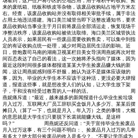
场看到，这户住户将小区的空地占用，用于堆积平时收购、捡
来的废纸箱、纸板和铁皮等杂物，该废品收购站占地平方米左
右。经查，该废品收购站并没有取得相关审批手续，属于非法
占用土地违法搭建。海口美兰城管当即下达整改通知书，要求
废品收购站当事业主于月日前将废品全部清运走，恢复现场干
净整洁秩序，该废品收购站被依法取缔。海口美兰区城管执法
人员表示，如果居民有一些废品需要收购售卖，可以集中到指
定的有证收购点统一处理，减少对周边居民生活的影响。近
日，曾炮轰司马南的湖南卫视某栏目美女导演周燕妮再次对世
间百态表达了自己的看法，这一次她将矛头指向了媒体，因为
最近这段时间很多媒体都报道某某大学生捡废品赚大钱的新
闻，这让周燕妮感到很不舒服，她认为这不是媒体应该做的
事，因为、毕业的大学生本不应该干这种活，更没必要大肆报
道，报道这些事，就是想改变人们的认知，让大学生放下架
子，干和没有经受过教育的人一样的活。 周
燕妮痛斥道：“最近，越来越多的新闻报道什么毕业生捡垃圾
月入过万、互联网大厂员工辞职买盒饭月入多少万、某某后摆
摊日入（算了一下，也就是月入，年入万）之类的事情，大概
的意思就是大学生们只要脱下长裳就能赚大钱。是这样
吗？” 周燕妮还反问道：“关于宣传毕业生捡废品
月入过万这事，有三个问题不明白：、捡废品月入过万的几率
有多大？绝大部分捡废品的收入是多少？、“不要让学历成为