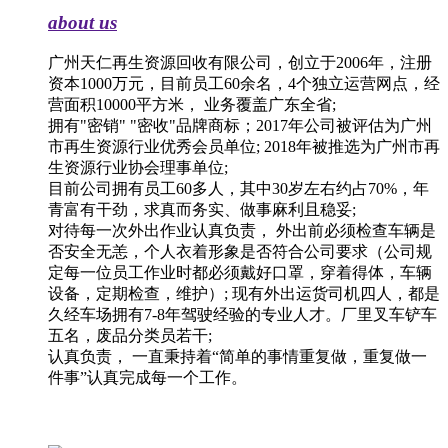
about us
广州天仁再生资源回收有限公司，创立于2006年，注册
资本1000万元，目前员工60余名，4个独立运营网点，经
营面积10000平方米， 业务覆盖广东全省;
拥有"密销" "密收"品牌商标；2017年公司被评估为广州
市再生资源行业优秀会员单位; 2018年被推选为广州市再
生资源行业协会理事单位;
目前公司拥有员工60多人，其中30岁左右约占70%，年
青富有干劲，求真而务实、做事麻利且稳妥;
对待每一次外出作业认真负责， 外出前必须检查车辆是
否安全无恙，个人衣着形象是否符合公司要求（公司规
定每一位员工作业时都必须戴好口罩，穿着得体，车辆
设备，定期检查，维护）; 现有外出运货司机四人，都是
久经车场拥有7-8年驾驶经验的专业人才。厂里叉车铲车
五名，废品分类员若干;
认真负责， 一直秉持着“简单的事情重复做，重复做一
件事”认真完成每一个工作。